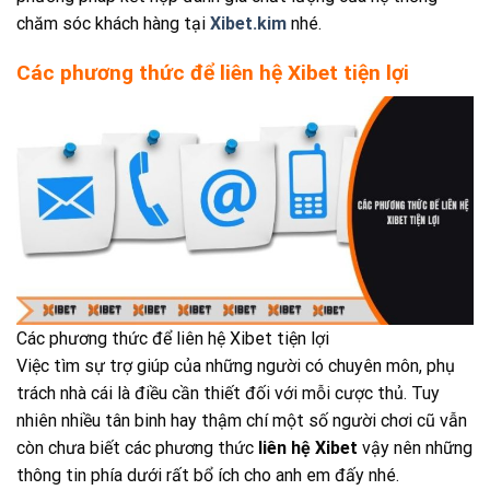
chăm sóc khách hàng tại
Xibet.kim
nhé.
Các phương thức để liên hệ Xibet tiện lợi
Các phương thức để liên hệ Xibet tiện lợi
Việc tìm sự trợ giúp của những người có chuyên môn, phụ
trách nhà cái là điều cần thiết đối với mỗi cược thủ. Tuy
nhiên nhiều tân binh hay thậm chí một số người chơi cũ vẫn
còn chưa biết các phương thức
liên hệ Xibet
vậy nên những
thông tin phía dưới rất bổ ích cho anh em đấy nhé.