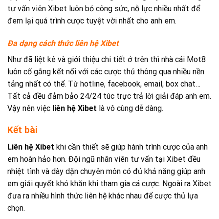
tư vấn viên Xibet luôn bỏ công sức, nỗ lực nhiều nhất để
đem lại quá trình cược tuyệt vời nhất cho anh em.
Đa dạng cách thức liên hệ Xibet
Như đã liệt kê và giới thiệu chi tiết ở trên thì nhà cái Mot8
luôn cố gắng kết nối với các cược thủ thông qua nhiều nền
tảng nhất có thể. Từ hotline, facebook, email, box chat…
Tất cả đều đảm bảo 24/24 túc trực trả lời giải đáp anh em.
Vậy nên việc
liên hệ Xibet
là vô cùng dễ dàng.
Kết bài
Liên hệ Xibet
khi cần thiết sẽ giúp hành trình cược của anh
em hoàn hảo hơn. Đội ngũ nhân viên tư vấn tại Xibet đều
nhiệt tình và dày dặn chuyên môn có đủ khả năng giúp anh
em giải quyết khó khăn khi tham gia cá cược. Ngoài ra Xibet
đưa ra nhiều hình thức liên hệ khác nhau để cược thủ lựa
chọn.